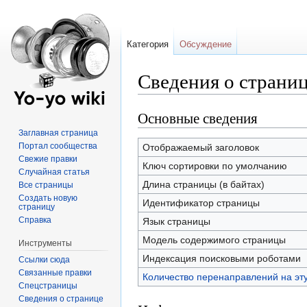
Категория
Обсуждение
Сведения о страниц
Основные сведения
Перейти
Перейти
к
к
Заглавная страница
навигации
поиску
Портал сообщества
Отображаемый заголовок
Свежие правки
Ключ сортировки по умолчанию
Случайная статья
Длина страницы (в байтах)
Все страницы
Создать новую
Идентификатор страницы
страницу
Справка
Язык страницы
Модель содержимого страницы
Инструменты
Индексация поисковыми роботами
Ссылки сюда
Связанные правки
Количество перенаправлений на эт
Спецстраницы
Сведения о странице