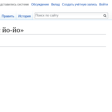
едставились системе
Обсуждение
Вклад
Создать учётную запись
Войти
Поиск
Править
История
 йо-йо»