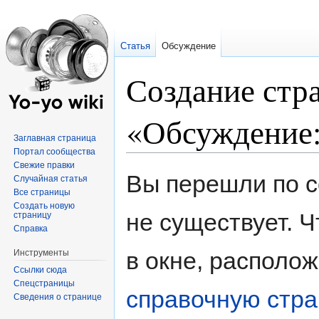
Статья
Обсуждение
Создание стр
«Обсуждение:
Заглавная страница
Портал сообщества
Свежие правки
Перейти
Перейти
Вы перешли по с
Случайная статья
к
к
Все страницы
навигации
поиску
Создать новую
не существует. Ч
страницу
Справка
в окне, располо
Инструменты
Ссылки сюда
Спецстраницы
справочную стра
Сведения о странице